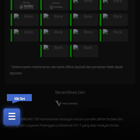
* Selama bank maintenance dan bank offline deposit dan penarikan tidak dapat
diproses
Bersertifikasi Dari
Klik Sini
☰
©2026 LUMBUNG138 menawarkan berbagai macam provider pilihan terbaik dan
didukung oleh Layanan Pelanggan profesional 24/7 yang siap melayani Anda.