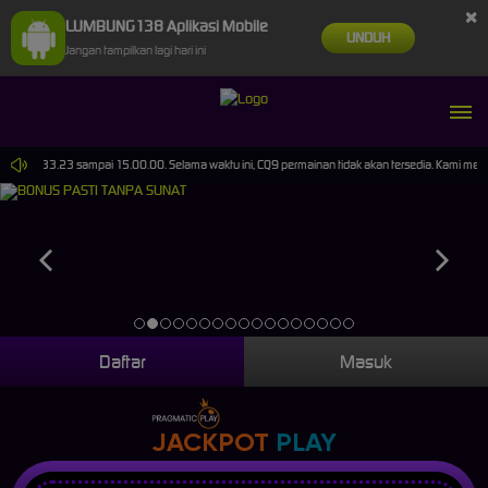
×
LUMBUNG138 Aplikasi Mobile
UNDUH
Jangan tampilkan lagi hari ini
ari 07.33.23 sampai 15.00.00. Selama waktu ini, CQ9 permainan tidak akan tersedia. Kami mem
Daftar
Masuk
JACKPOT
PLAY