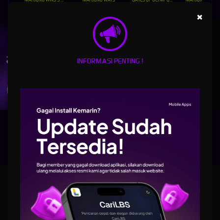
×
UNDUH
LUMBUNG138 APP
Nikmati berbagai permainan dalam satu
genggaman
INFORMASI PENTING !
UNDUH
PANDUAN INSTALASI
Lumbung138: Situs Link Slot777 Ngacir Agen Slot Gacor
Online Terbaik Tahun Ini