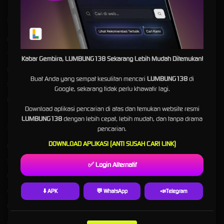
Kebijaksanaan
Platform
Responsible Gambling
Promosi
Tentang LUMBUNG138
Loyalty
Kabar Gembira, LUMBUNG138 Sekarang Lebih Mudah Ditemukan!
Pusat Bantuan
Referral
Buat Anda yang sempat kesulitan mencari
LUMBUNG138
di
Syarat dan Ketentuan
Google, sekarang tidak perlu khawatir lagi.
RTP LUMBUNG138
Download aplikasi pencarian di atas dan temukan website resmi
LUMBUNG138
dengan lebih cepat, lebih mudah, dan tanpa drama
Kategori
Dukungan
pencarian.
DOWNLOAD APLIKASI (ANTI SUSAH CARI LINK)
Hot Games
+6287889015012
Slots
✅ Login Alternatif
+6281280448192
Live Casino
⬇️ APK
💬 WhatsApp
📣Telegram
Olahraga
Crash Game
Arcade